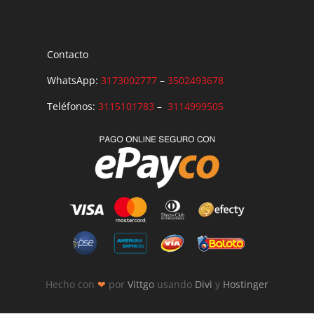
Contacto
WhatsApp:
3173002777
–
3502493678
Teléfonos:
3115101783
–
3114999505
Hecho con
❤
por
Vittgo
usando
Divi
y
Hostinger