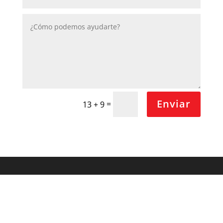
Enviar
=
13 + 9
#28 (sin título)
Servicios