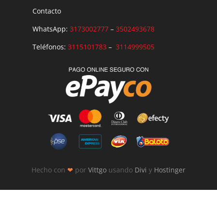
Contacto
WhatsApp:
3173002777
–
3502493678
Teléfonos:
3115101783
–
3114999505
Hecho con
❤
por
Vittgo
usando
Divi
y
Hostinger