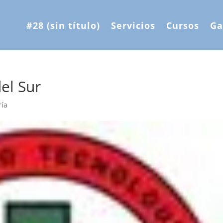
#28 (sin título)
Servicios
Cursos
Ga
del Sur
ría