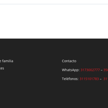
0% COMPLETADO
0/0 pasos
e familia
Contacto
tes
WhatsApp:
3173002777
–
35
Teléfonos:
3115101783
–
31