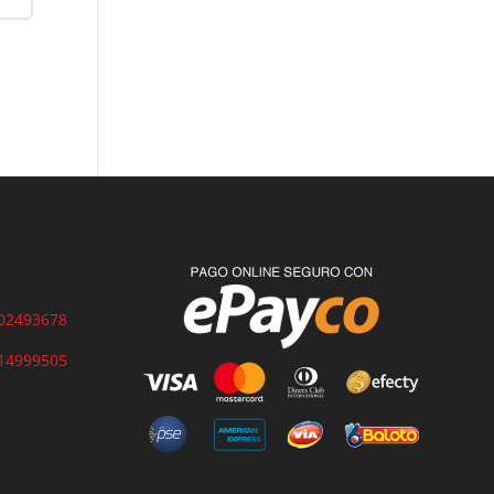
02493678
14999505