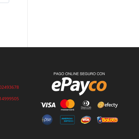
02493678
14999505