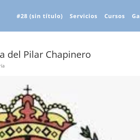
#28 (sin título)
Servicios
Cursos
Ga
a del Pilar Chapinero
ría