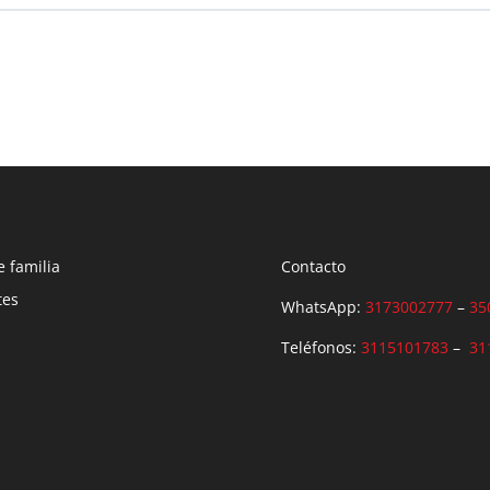
0% COMPLETADO
0/0 pasos
e familia
Contacto
tes
WhatsApp:
3173002777
–
35
Teléfonos:
3115101783
–
31